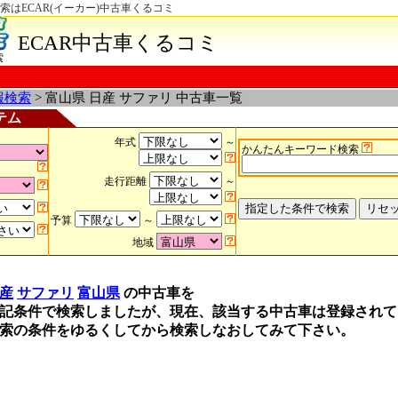
索はECAR(イーカー)中古車くるコミ
ECAR中古車くるコミ
索
報検索
> 富山県 日産 サファリ 中古車一覧
テム
年式
～
かんたんキーワード検索
走行距離
～
予算
～
地域
産
サファリ
富山県
の中古車を
記条件で検索しましたが、現在、該当する中古車は登録されて
索の条件をゆるくしてから検索しなおしてみて下さい。