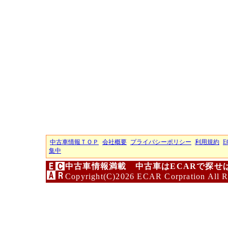
中古車情報ＴＯＰ
会社概要
プライバシーポリシー
利用規約
E
集中
中古車情報満載 中古車はECARで探せ
Copyright(C)2026 ECAR Corpration All R