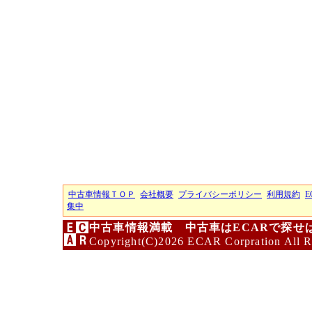
中古車情報ＴＯＰ
会社概要
プライバシーポリシー
利用規約
E
集中
中古車情報満載 中古車はECARで探せ
Copyright(C)2026 ECAR Corpration All R