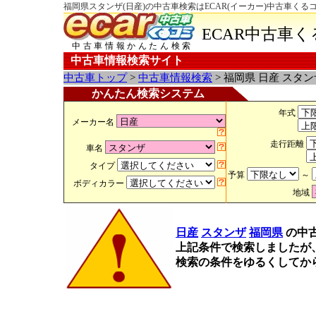
福岡県スタンザ(日産)の中古車検索はECAR(イーカー)中古車くる
ECAR中古車
中古車情報かんたん検索
中古車情報検索サイト
中古車トップ
>
中古車情報検索
> 福岡県 日産 スタ
かんたん検索システム
年式
メーカー名
走行距離
車名
タイプ
予算
～
ボディカラー
地域
日産
スタンザ
福岡県
の中
上記条件で検索しましたが
検索の条件をゆるくしてか