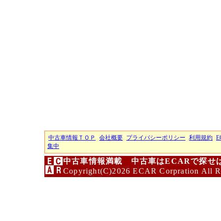
中古車情報ＴＯＰ
会社概要
プライバシーポリシー
利用規約
E
集中
中古車情報満載 中古車はECARで探せ
Copyright(C)2026 ECAR Corpration All R