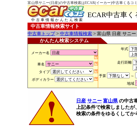
富山県サニー(日産)の中古車検索はECAR(イーカー)中古車くるコ
ECAR中古車
中古車情報かんたん検索
中古車情報検索サイト
中古車トップ
>
中古車情報検索
> 富山県 日産 サニ
かんたん検索システム
年式
メーカー名
走行距離
車名
タイプ
予算
～
ボディカラー
地域
日産
サニー
富山県
の中古
上記条件で検索しましたが
検索の条件をゆるくしてか