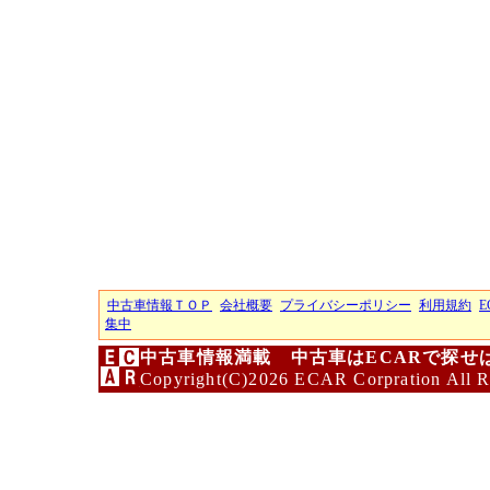
中古車情報ＴＯＰ
会社概要
プライバシーポリシー
利用規約
E
集中
中古車情報満載 中古車はECARで探せ
Copyright(C)2026 ECAR Corpration All R