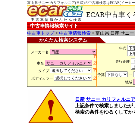
富山県サニー カリフォルニア(日産)の中古車検索はECAR(イーカ
ECAR中古車
中古車情報かんたん検索
中古車情報検索サイト
中古車トップ
>
中古車情報検索
> 富山県 日産 サニ
かんたん検索システム
年式
メーカー名
走行距離
車名
タイプ
予算
～
ボディカラー
地域
日産
サニー カリフォルニ
上記条件で検索しましたが
検索の条件をゆるくしてか