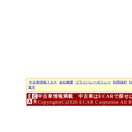
中古車情報ＴＯＰ
会社概要
プライバシーポリシー
利用規約
E
集中
中古車情報満載 中古車はECARで探せ
Copyright(C)2026 ECAR Corpration All R