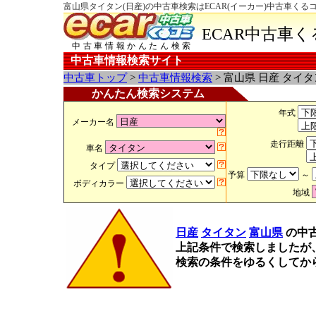
富山県タイタン(日産)の中古車検索はECAR(イーカー)中古車くる
ECAR中古車
中古車情報かんたん検索
中古車情報検索サイト
中古車トップ
>
中古車情報検索
> 富山県 日産 タイ
かんたん検索システム
年式
メーカー名
走行距離
車名
タイプ
予算
～
ボディカラー
地域
日産
タイタン
富山県
の中
上記条件で検索しましたが
検索の条件をゆるくしてか