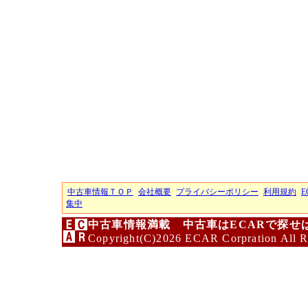
中古車情報ＴＯＰ
会社概要
プライバシーポリシー
利用規約
E
集中
中古車情報満載 中古車はECARで探せ
Copyright(C)2026 ECAR Corpration All R