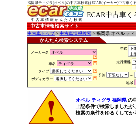
福岡県ティグラ(オペル)の中古車検索はECAR(イーカー)中古車く
ECAR中古車
中古車情報かんたん検索
中古車情報検索サイト
中古車トップ
>
中古車情報検索
> 福岡県 オペル テ
かんたん検索システム
年式
メーカー名
走行距離
車名
タイプ
予算
～
ボディカラー
地域
オペル
ティグラ
福岡県
の
上記条件で検索しましたが
検索の条件をゆるくしてか