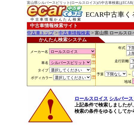
富山県シルバースピリット(ロールスロイス)の中古車検索はECAR
ECAR中古車
中古車情報かんたん検索
中古車情報検索サイト
中古車トップ
>
中古車情報検索
> 富山県 ロールス
かんたん検索システム
年式
メーカー名
走行距離
車名
タイプ
予算
～
ボディカラー
地域
ロールスロイス
シルバース
上記条件で検索しましたが
検索の条件をゆるくしてか