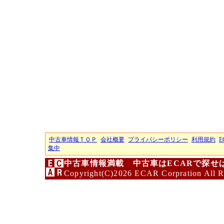
中古車情報ＴＯＰ
会社概要
プライバシーポリシー
利用規約
E
集中
中古車情報満載 中古車はECARで探せ
Copyright(C)2026 ECAR Corpration All R