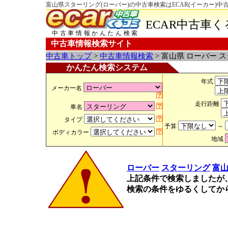
富山県スターリング(ローバー)の中古車検索はECAR(イーカー)中
ECAR中古車
中古車情報かんたん検索
中古車情報検索サイト
中古車トップ
>
中古車情報検索
> 富山県 ローバー 
かんたん検索システム
年式
メーカー名
走行距離
車名
タイプ
予算
～
ボディカラー
地域
ローバー
スターリング
富
上記条件で検索しましたが
検索の条件をゆるくしてか