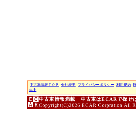
中古車情報ＴＯＰ
会社概要
プライバシーポリシー
利用規約
E
集中
中古車情報満載 中古車はECARで探せ
Copyright(C)2026 ECAR Corpration All R