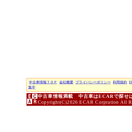
中古車情報ＴＯＰ
会社概要
プライバシーポリシー
利用規約
E
集中
中古車情報満載 中古車はECARで探せ
Copyright(C)2026 ECAR Corpration All R