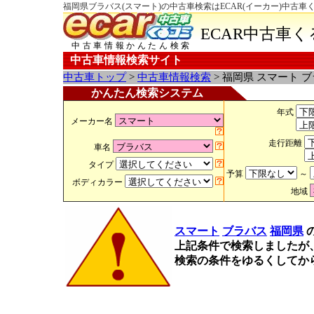
福岡県ブラバス(スマート)の中古車検索はECAR(イーカー)中古車
ECAR中古車
中古車情報かんたん検索
中古車情報検索サイト
中古車トップ
>
中古車情報検索
> 福岡県 スマート 
かんたん検索システム
年式
メーカー名
走行距離
車名
タイプ
予算
～
ボディカラー
地域
スマート
ブラバス
福岡県
上記条件で検索しましたが
検索の条件をゆるくしてか