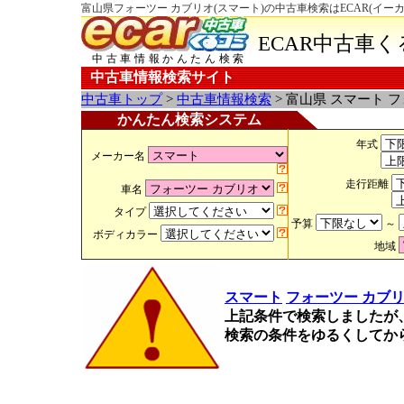
富山県フォーツー カブリオ(スマート)の中古車検索はECAR(イー
ECAR中古車
中古車情報かんたん検索
中古車情報検索サイト
中古車トップ
>
中古車情報検索
> 富山県 スマート 
かんたん検索システム
年式
メーカー名
走行距離
車名
タイプ
予算
～
ボディカラー
地域
スマート
フォーツー カブ
上記条件で検索しましたが
検索の条件をゆるくしてか