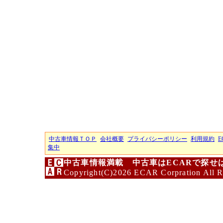
中古車情報ＴＯＰ
会社概要
プライバシーポリシー
利用規約
E
集中
中古車情報満載 中古車はECARで探せ
Copyright(C)2026 ECAR Corpration All R