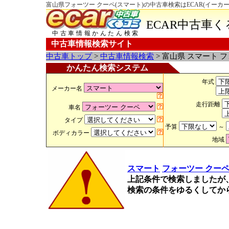
富山県フォーツー クーペ(スマート)の中古車検索はECAR(イーカ
ECAR中古車
中古車情報かんたん検索
中古車情報検索サイト
中古車トップ
>
中古車情報検索
> 富山県 スマート 
かんたん検索システム
年式
メーカー名
走行距離
車名
タイプ
予算
～
ボディカラー
地域
スマート
フォーツー クー
上記条件で検索しましたが
検索の条件をゆるくしてか