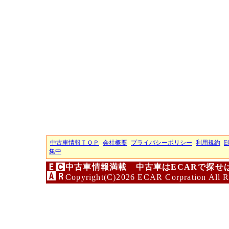
中古車情報ＴＯＰ
会社概要
プライバシーポリシー
利用規約
E
集中
中古車情報満載 中古車はECARで探せ
Copyright(C)2026 ECAR Corpration All R