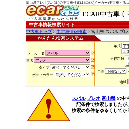
富山県プレオ(スバル)の中古車検索はECAR(イーカー)中古車くる
ECAR中古車
中古車情報かんたん検索
中古車情報検索サイト
中古車トップ
>
中古車情報検索
> 富山県 スバル プ
かんたん検索システム
年式
メーカー名
走行距離
車名
タイプ
予算
ボディカラー
地域
スバル
プレオ
富山県
の中
上記条件で検索しましたが
検索の条件をゆるくしてか