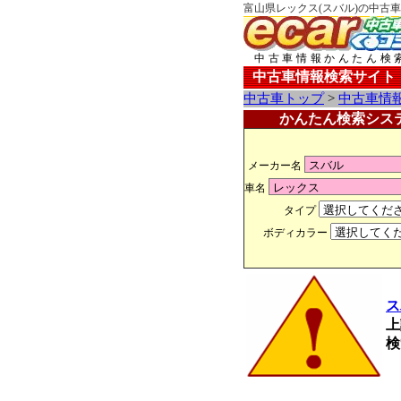
富山県レックス(スバル)の中古車
中古車情報かんたん検
中古車情報検索サイト
中古車トップ
>
中古車情
かんたん検索シス
メーカー名
車名
タイプ
ボディカラー
ス
上
検