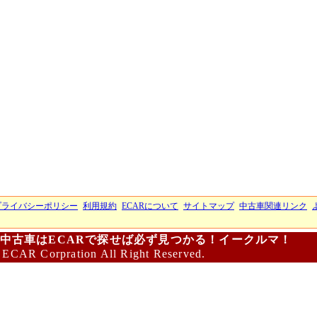
プライバシーポリシー
利用規約
ECARについて
サイトマップ
中古車関連リンク
中古車はECARで探せば必ず見つかる！イークルマ！
 ECAR Corpration All Right Reserved.