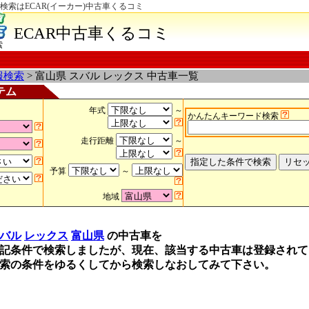
検索はECAR(イーカー)中古車くるコミ
ECAR中古車くるコミ
索
報検索
> 富山県 スバル レックス 中古車一覧
テム
年式
～
かんたんキーワード検索
走行距離
～
予算
～
地域
バル
レックス
富山県
の中古車を
記条件で検索しましたが、現在、該当する中古車は登録されて
索の条件をゆるくしてから検索しなおしてみて下さい。