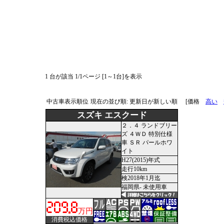
1 台が該当 1/1ページ [1～1台]を表示
中古車表示順位
現在の並び順: 更新日が新しい順
[価格
高い
スズキ エスクード
２．４ ランドブリー
ズ ４ＷＤ 特別仕様
車 ＳＲ パールホワ
イト
H27(2015)年式
走行10km
検2018年1月迄
福岡県- 未使用車
万円
消費税込価格