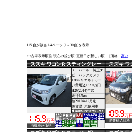
115 台が該当 1/4ページ [1～30台]を表示
中古車表示順位
現在の並び順: 更新日が新しい順
[価格
高い
スズキ ワゴンR スティングレー
スズキ ワ
Ｘ パール 純正ナ
ビ バックカメラ
13km Ｓエネチャー
ジ費用込132.9万円
H26(2014)年式
走行15km
検2017年12月迄
佐賀県- 未使用車
万
万円
消費税込価格
消費税込価格