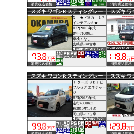
消費税込価格
消費税込価格
スズキ ワゴンR スティングレー
スズキ ワ
X ★ド迫力！１７
インチアルミ★
H22(2010)年式
走行71000km
車検：なし
宮崎県- 中古車
万円
万
消費税込価格
消費税込価格
スズキ ワゴンR スティングレー
スズキ ワ
Ｔ ターボ ＳＤナビ
フルセグ エネチャー
ジ
H25(2013)年式
走行48000km
検2016年1月迄
岡山県- 中古車
万円
万
消費税込価格
消費税込価格