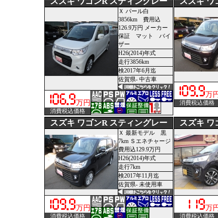
スズキ ワゴンR スティングレー
スズキ ワ
Ｘ パール白
3856km 費用込
126.9万円 メーカー
保証 マット バイ
ザー
H26(2014)年式
走行3856km
検2017年6月迄
佐賀県- 中古車
万
万円
消費税込価格
消費税込価格
スズキ ワゴンR スティングレー
スズキ ワ
Ｘ 最新モデル 黒
7km Ｓエネチャージ
費用込129.9万円
H26(2014)年式
走行7km
検2017年11月迄
佐賀県- 未使用車
万円
万
消費税込価格
消費税込価格