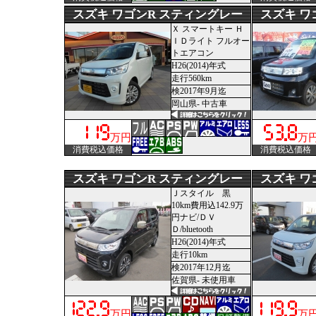
スズキ ワゴンR スティングレー
スズキ ワ
Ｘ スマートキー Ｈ
ＩＤライト フルオー
トエアコン
H26(2014)年式
走行560km
検2017年9月迄
岡山県- 中古車
万円
万
消費税込価格
消費税込価格
スズキ ワゴンR スティングレー
スズキ ワ
Ｊスタイル 黒
10km費用込142.9万
円ナビ/ＤＶ
Ｄ/bluetooth
H26(2014)年式
走行10km
検2017年12月迄
佐賀県- 未使用車
万円
万