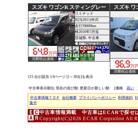
スズキ ワゴンR スティングレー
スズキ ワ
リミテッド
H23(2011)年式
走行59000km
検2016年5月迄
茨城県- 中古車
万円
消費税込価格
万
消費税込価格
115 台が該当 1/4ページ [1～30台]を表示
中古車表示順位
現在の並び順: 更新日が新しい順
[価格
高い
中古車情報ＴＯＰ
会社概要
プライバシーポリシー
利用規約
E
集中
中古車情報満載 中古車はECARで探せ
Copyright(C)2026 ECAR Corpration All R