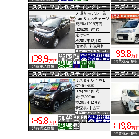
スズキ ワゴンR スティングレー
スズキ ワ
Ｘ 最新モデル 黒
6km Ｓエネチャージ
費用込129.9万円
H26(2014)年式
走行6km
検2017年12月迄
佐賀県- 未使用車
万
万円
消費税込価格
消費税込価格
スズキ ワゴンR スティングレー
スズキ ワ
Ｊスタイル ４ＷＤ
特別仕様車
H26(2014)年式
走行3000km
検2017年12月迄
青森県- 中古車
万円
万
消費税込価格
消費税込価格