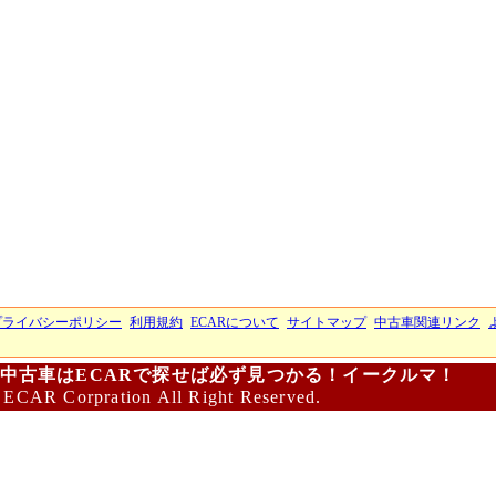
プライバシーポリシー
利用規約
ECARについて
サイトマップ
中古車関連リンク
中古車はECARで探せば必ず見つかる！イークルマ！
 ECAR Corpration All Right Reserved.