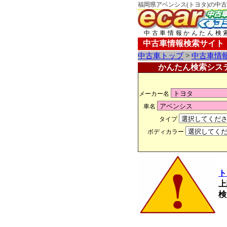
福岡県アベンシス(トヨタ)の中古
中古車情報かんたん検
中古車情報検索サイト
中古車トップ
>
中古車情
かんたん検索シス
メーカー名
車名
タイプ
ボディカラー
ト
上
検