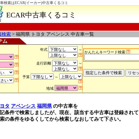
車検索はECAR(イーカー)中古車くるコミ
ECAR中古車くるコミ
索
報検索
> 福岡県 トヨタ アベンシス 中古車一覧
テム
年式
～
かんたんキーワード検索
走行距離
～
予算
～
地域
ヨタ
アベンシス
福岡県
の中古車を
記条件で検索しましたが、現在、該当する中古車は登録されて
索の条件をゆるくしてから検索しなおしてみて下さい。