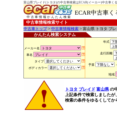
富山県ブレイド(トヨタ)の中古車検索はECAR(イーカー)中古車く
ECAR中古車
中古車情報かんたん検索
中古車情報検索サイト
中古車トップ
>
中古車情報検索
> 富山県 トヨタ ブ
かんたん検索システム
年式
メーカー名
走行距離
車名
タイプ
予算
ボディカラー
地域
トヨタ
ブレイド
富山県
の
上記条件で検索しましたが
検索の条件をゆるくしてか