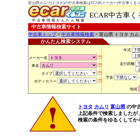
富山県カムリ(トヨタ)の中古車検索はECAR(イーカー)中古車くる
ECAR中古車
中古車情報かんたん検索
中古車情報検索サイト
中古車トップ
>
中古車情報検索
> 富山県 トヨタ カ
かんたん検索システム
年式
メーカー名
走行距離
車名
タイプ
予算
ボディカラー
地域
トヨタ
カムリ
富山県
の中
上記条件で検索しましたが
検索の条件をゆるくしてか