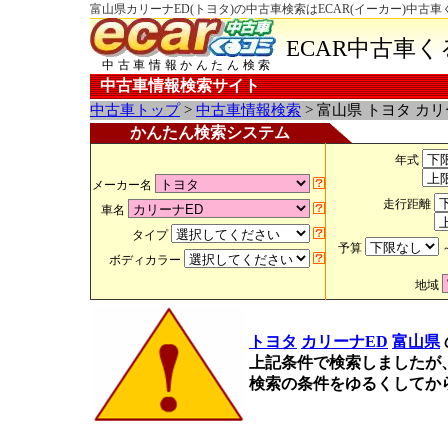
富山県カリーナED(トヨタ)の中古車検索はECAR(イーカー)中古車
ECAR中古車
中古車情報かんたん検索
中古車情報検索サイト
中古車トップ
>
中古車情報検索
> 富山県 トヨタ カ
かんたん検索システム
年式
メーカー名
走行距離
車名
タイプ
予算
ボディカラー
地域
トヨタ
カリーナED
富山県
上記条件で検索しましたが
検索の条件をゆるくしてか