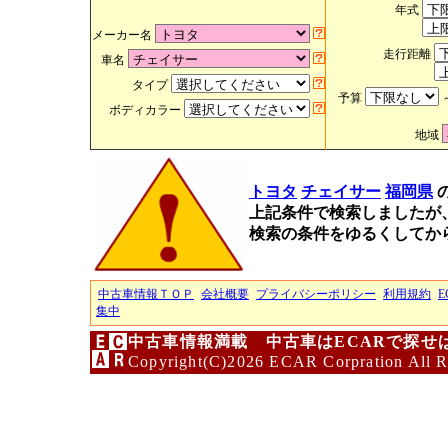
年式
メーカー名
走行距離
車名
タイプ
予算
ボディカラー
地域
トヨタ
チェイサー
福岡県
上記条件で検索しましたが
検索の条件をゆるくしてか
中古車情報ＴＯＰ
会社概要
プライバシーポリシー
利用規約
E
集中
中古車情報満載 中古車はECARで探せ
Copyright(C)2026 ECAR Corpration All R