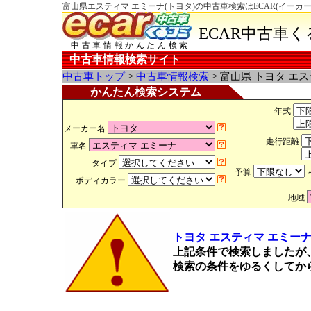
富山県エスティマ エミーナ(トヨタ)の中古車検索はECAR(イーカ
ECAR中古車
中古車情報かんたん検索
中古車情報検索サイト
中古車トップ
>
中古車情報検索
> 富山県 トヨタ エ
かんたん検索システム
年式
メーカー名
走行距離
車名
タイプ
予算
ボディカラー
地域
トヨタ
エスティマ エミー
上記条件で検索しましたが
検索の条件をゆるくしてか