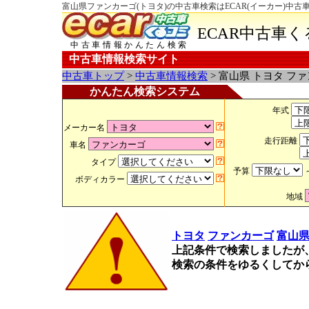
富山県ファンカーゴ(トヨタ)の中古車検索はECAR(イーカー)中古
ECAR中古車
中古車情報かんたん検索
中古車情報検索サイト
中古車トップ
>
中古車情報検索
> 富山県 トヨタ フ
かんたん検索システム
年式
メーカー名
走行距離
車名
タイプ
予算
ボディカラー
地域
トヨタ
ファンカーゴ
富山
上記条件で検索しましたが
検索の条件をゆるくしてか