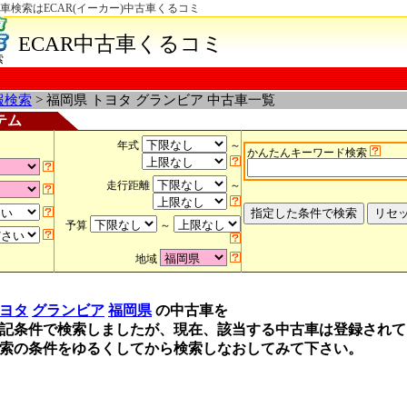
車検索はECAR(イーカー)中古車くるコミ
ECAR中古車くるコミ
索
報検索
> 福岡県 トヨタ グランビア 中古車一覧
テム
年式
～
かんたんキーワード検索
走行距離
～
予算
～
地域
ヨタ
グランビア
福岡県
の中古車を
記条件で検索しましたが、現在、該当する中古車は登録されて
索の条件をゆるくしてから検索しなおしてみて下さい。