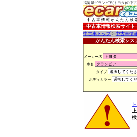
福岡県グランビア(トヨタ)の中古
中古車情報かんたん検
中古車情報検索サイト
中古車トップ
>
中古車情
かんたん検索シス
メーカー名
車名
タイプ
ボディカラー
ト
上
検