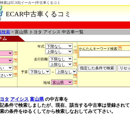
検索はECAR(イーカー)中古車くるコミ
ECAR中古車くるコミ
索
報検索
> 富山県 トヨタ アイシス 中古車一覧
テム
年式
～
かんたんキーワード検索
走行距離
～
予算
～
地域
ヨタ
アイシス
富山県
の中古車を
記条件で検索しましたが、現在、該当する中古車は登録されて
索の条件をゆるくしてから検索しなおしてみて下さい。