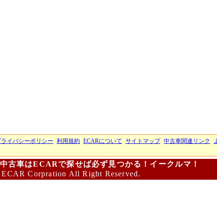
プライバシーポリシー
利用規約
ECARについて
サイトマップ
中古車関連リンク
中古車はECARで探せば必ず見つかる！イークルマ！
 ECAR Corpration All Right Reserved.