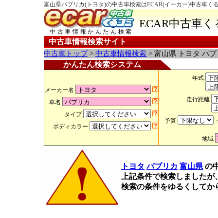
富山県パブリカ(トヨタ)の中古車検索はECAR(イーカー)中古車く
ECAR中古車
中古車情報かんたん検索
中古車情報検索サイト
中古車トップ
>
中古車情報検索
> 富山県 トヨタ パ
かんたん検索システム
年式
メーカー名
走行距離
車名
タイプ
予算
ボディカラー
地域
トヨタ
パブリカ
富山県
の
上記条件で検索しましたが
検索の条件をゆるくしてか