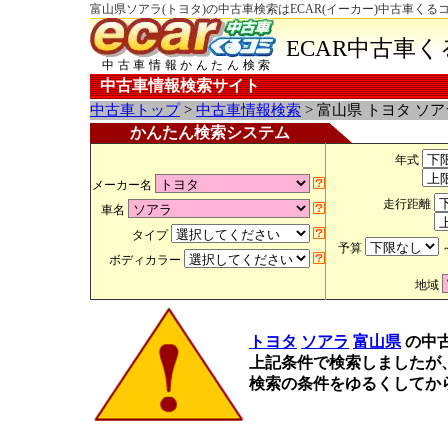
富山県ソアラ(トヨタ)の中古車検索はECAR(イーカー)中古車くる
ECAR中古車
中古車情報かんたん検索
中古車情報検索サイト
中古車トップ
>
中古車情報検索
> 富山県 トヨタ ソ
かんたん検索システム
年式
メーカー名
走行距離
車名
タイプ
予算
ボディカラー
地域
トヨタ
ソアラ
富山県
の中
上記条件で検索しましたが
検索の条件をゆるくしてか