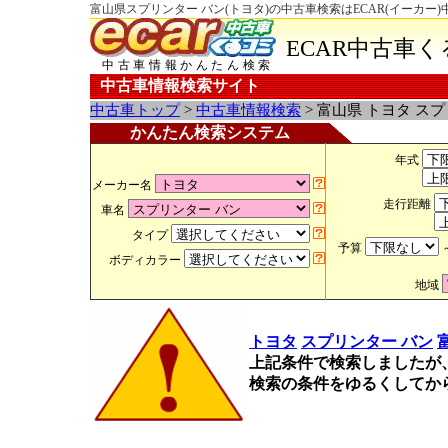
富山県スプリンター バン(トヨタ)の中古車検索はECAR(イーカー
ECAR中古車
中古車情報かんたん検索
中古車情報検索サイト
中古車トップ
>
中古車情報検索
> 富山県 トヨタ ス
かんたん検索システム
年式
メーカー名
走行距離
車名
タイプ
予算
ボディカラー
地域
トヨタ
スプリンター バン
上記条件で検索しましたが
検索の条件をゆるくしてか