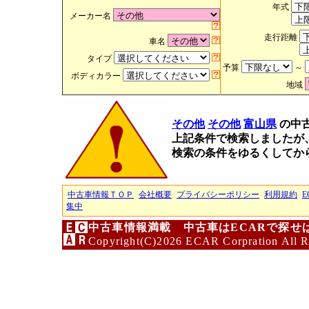
年式
メーカー名
走行距離
車名
タイプ
予算
～
ボディカラー
地域
その他
その他
富山県
の中
上記条件で検索しましたが
検索の条件をゆるくしてか
中古車情報ＴＯＰ
会社概要
プライバシーポリシー
利用規約
E
集中
中古車情報満載 中古車はECARで探せ
Copyright(C)2026 ECAR Corpration All R