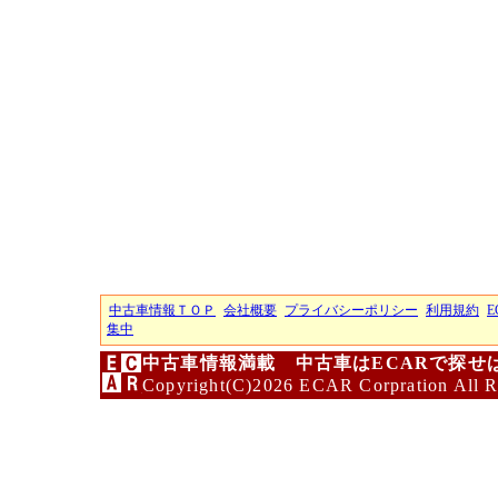
中古車情報ＴＯＰ
会社概要
プライバシーポリシー
利用規約
E
集中
中古車情報満載 中古車はECARで探せ
Copyright(C)2026 ECAR Corpration All R