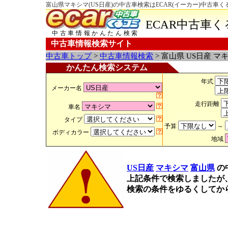
富山県マキシマ(US日産)の中古車検索はECAR(イーカー)中古車く
ECAR中古車
中古車情報かんたん検索
中古車情報検索サイト
中古車トップ
>
中古車情報検索
> 富山県 US日産 マ
かんたん検索システム
年式
メーカー名
走行距離
車名
タイプ
予算
～
ボディカラー
地域
US日産
マキシマ
富山県
の
上記条件で検索しましたが
検索の条件をゆるくしてか