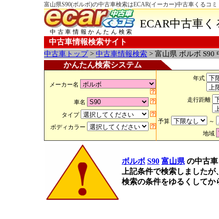
富山県S90(ボルボ)の中古車検索はECAR(イーカー)中古車くるコミ
ECAR中古車
中古車情報かんたん検索
中古車情報検索サイト
中古車トップ
>
中古車情報検索
> 富山県 ボルボ S9
かんたん検索システム
年式
メーカー名
走行距離
車名
タイプ
予算
～
ボディカラー
地域
ボルボ
S90
富山県
の中古車
上記条件で検索しましたが
検索の条件をゆるくしてか