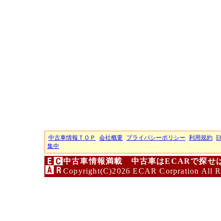
中古車情報ＴＯＰ
会社概要
プライバシーポリシー
利用規約
E
集中
中古車情報満載 中古車はECARで探せ
Copyright(C)2026 ECAR Corpration All R