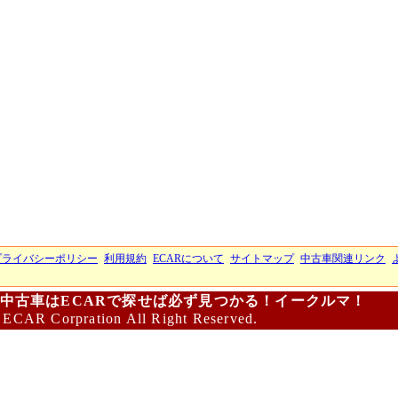
プライバシーポリシー
利用規約
ECARについて
サイトマップ
中古車関連リンク
中古車はECARで探せば必ず見つかる！イークルマ！
 ECAR Corpration All Right Reserved.