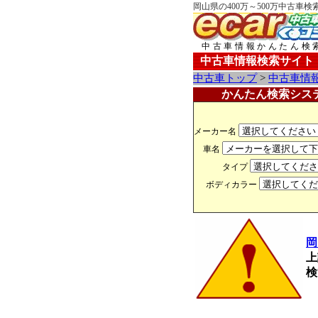
岡山県の400万～500万中古車
中古車情報かんたん検
中古車情報検索サイト
中古車トップ
>
中古車情
かんたん検索シス
メーカー名
車名
タイプ
ボディカラー
岡
上
検