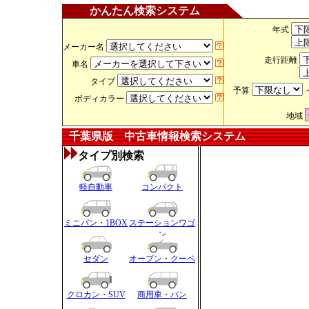
かんたん検索システム
年式
メーカー名
走行距離
車名
タイプ
予算
ボディカラー
地域
千葉県版 中古車情報検索システム
タイプ別検索
軽自動車
コンパクト
ミニバン・1BOX
ステーションワゴ
ン
セダン
オープン・クーペ
クロカン・SUV
商用車・バン