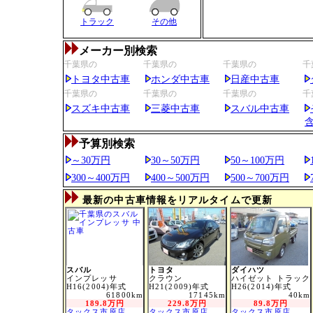
トラック
その他
メーカー別検索
千葉県の
千葉県の
千葉県の
千
トヨタ中古車
ホンダ中古車
日産中古車
千葉県の
千葉県の
千葉県の
千
スズキ中古車
三菱中古車
スバル中古車
予算別検索
～30万円
30～50万円
50～100万円
300～400万円
400～500万円
500～700万円
最新の中古車情報をリアルタイムで更新
スバル
トヨタ
ダイハツ
インプレッサ
クラウン
ハイゼット トラック
H16(2004)年式
H21(2009)年式
H26(2014)年式
61800km
17145km
40km
189.8万円
229.8万円
89.8万円
タックス市原店
タックス市原店
タックス市原店