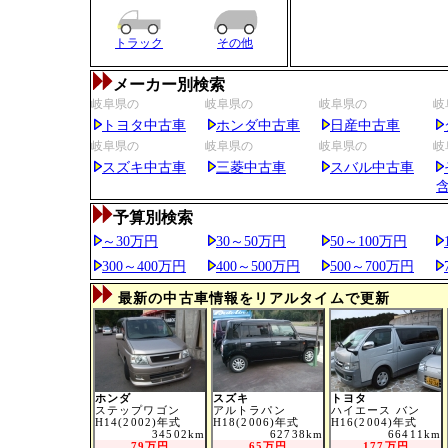
トラック
その他
メーカー別検索
岐阜県の
岐阜県の
岐阜県の
岐
トヨタ中古車
ホンダ中古車
日産中古車
岐阜県の
岐阜県の
岐阜県の
岐
スズキ中古車
三菱中古車
スバル中古車
予算別検索
～30万円
30～50万円
50～100万円
300～400万円
400～500万円
500～700万円
最新の中古車情報をリアルタイムで更新
ホンダ
スズキ
トヨタ
ステップワゴン
アルトラパン
ハイエース バン
H14(2002)年式
H18(2006)年式
H16(2004)年式
34502km
62738km
66411km
79万円
65万円
177万円