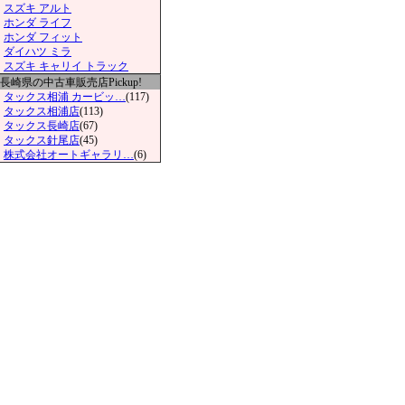
スズキ アルト
ホンダ ライフ
ホンダ フィット
ダイハツ ミラ
スズキ キャリイ トラック
長崎県の中古車販売店Pickup!
タックス相浦 カービッ…
(117)
タックス相浦店
(113)
タックス長崎店
(67)
タックス針尾店
(45)
株式会社オートギャラリ…
(6)