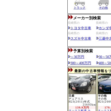
トラック
その他
メーカー別検索
長崎県の
長崎県の
トヨタ中古車
ホンダ
長崎県の
長崎県の
スズキ中古車
三菱中
予算別検索
～30万円
30～50
300～400万円
400～5
最新の中古車情報を
日産
その他
デュアリス
その他
H23(2011)年式
H21(20
21693km
139.9万円
179
タックス相浦 カ…
タックス