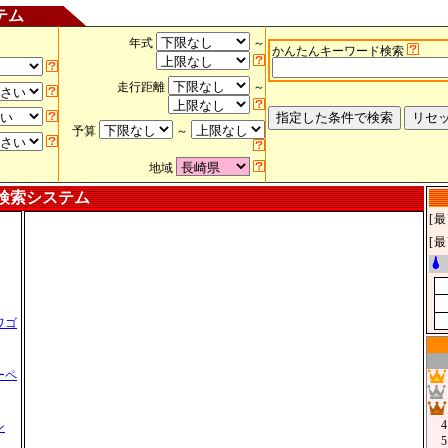
テム
年式
～
かんたんキーワード検索
走行距離
～
予算
～
地域
検索システム
[
[
ワゴ
ーペ
4
ン
5