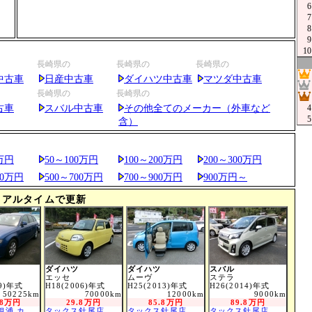
6
7
8
9
10
長崎県の
長崎県の
長崎県の
中古車
日産中古車
ダイハツ中古車
マツダ中古車
長崎県の
長崎県の
古車
スバル中古車
その他全てのメーカー（外車など
4
5
含）
万円
50～100万円
100～200万円
200～300万円
00万円
500～700万円
700～900万円
900万円～
リアルタイムで更新
ダイハツ
ダイハツ
スバル
エッセ
ムーヴ
ステラ
09)年式
H18(2006)年式
H25(2013)年式
H26(2014)年式
50225km
70000km
12000km
9000km
.8万円
29.8万円
85.8万円
89.8万円
相浦 カ…
タックス針尾店
タックス針尾店
タックス針尾店