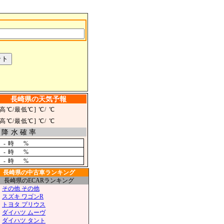
長崎県の天気予報
最高℃/最低℃]
℃/
℃
最高℃/最低℃]
℃/
℃
降水確率
-
時
%
-
時
%
-
時
%
長崎県の中古車ランキング
長崎県のECARランキング
その他 その他
スズキ ワゴンR
トヨタ プリウス
ダイハツ ムーヴ
ダイハツ タント