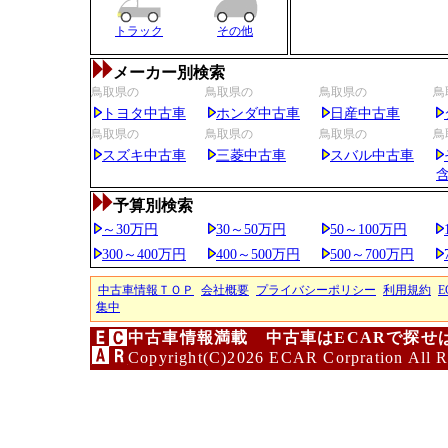
トラック
その他
メーカー別検索
鳥取県の
鳥取県の
鳥取県の
鳥
トヨタ中古車
ホンダ中古車
日産中古車
鳥取県の
鳥取県の
鳥取県の
鳥
スズキ中古車
三菱中古車
スバル中古車
予算別検索
～30万円
30～50万円
50～100万円
300～400万円
400～500万円
500～700万円
中古車情報ＴＯＰ
会社概要
プライバシーポリシー
利用規約
E
集中
中古車情報満載 中古車はECARで探せ
Copyright(C)2026 ECAR Corpration All R