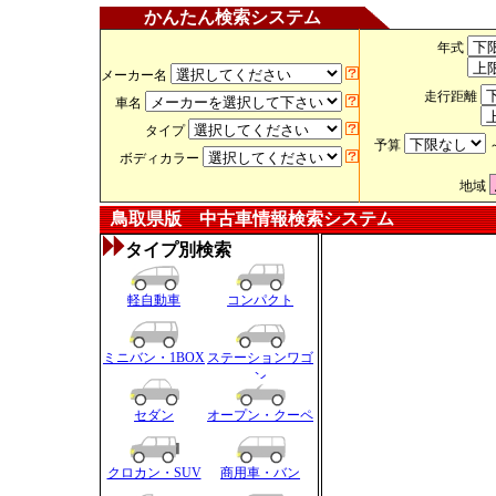
かんたん検索システム
年式
メーカー名
走行距離
車名
タイプ
予算
ボディカラー
地域
鳥取県版 中古車情報検索システム
タイプ別検索
軽自動車
コンパクト
ミニバン・1BOX
ステーションワゴ
ン
セダン
オープン・クーペ
クロカン・SUV
商用車・バン