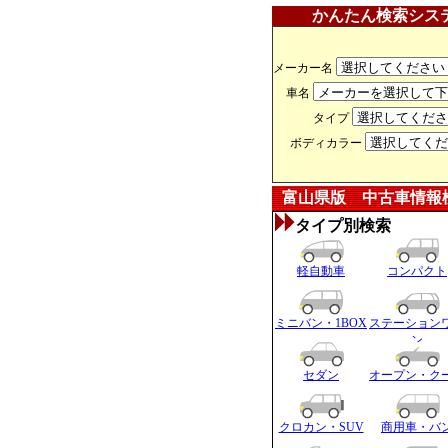
かんたん検索シス
メーカー名
車名
タイプ
ボディカラー
富山県版 中古車情報
タイプ別検索
軽自動車
コンパクト
ミニバン・1BOX
ステーション
ン
セダン
オープン・ク
クロカン・SUV
商用車・バ