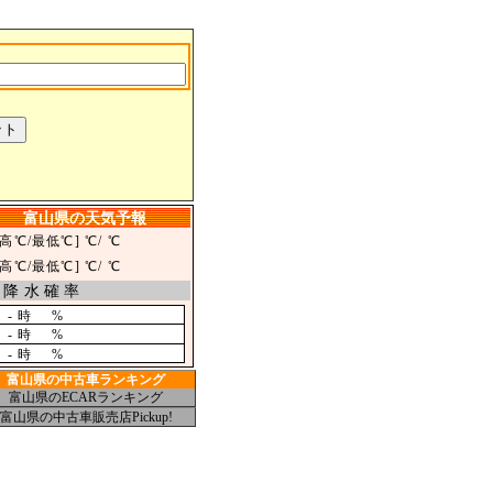
富山県の天気予報
最高℃/最低℃]
℃/
℃
最高℃/最低℃]
℃/
℃
降水確率
-
時
%
-
時
%
-
時
%
富山県の中古車ランキング
富山県のECARランキング
富山県の中古車販売店Pickup!