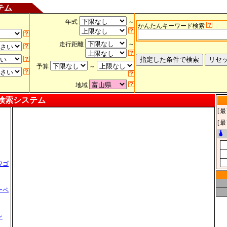
テム
年式
～
かんたんキーワード検索
走行距離
～
予算
～
地域
検索システム
[
[
ワゴ
ーペ
ン