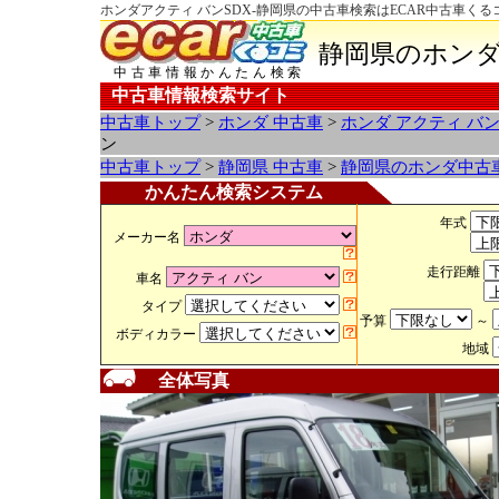
ホンダアクティ バンSDX-静岡県の中古車検索はECAR中古車くる
静岡県のホンダ
中古車情報かんたん検索
中古車情報検索サイト
中古車トップ
>
ホンダ 中古車
>
ホンダ アクティ バ
ン
中古車トップ
>
静岡県 中古車
>
静岡県のホンダ中古
かんたん検索システム
年式
メーカー名
走行距離
車名
タイプ
予算
～
ボディカラー
地域
全体写真