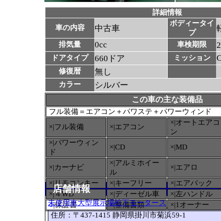
詳細情報
ボディータイ
車の内容
中古車
プ
0cc
排気量
車検期限
ドアタイプ
660ドア
ミッション
修復暦
無し
カラー
シルバー
この車の主な装備品
フル装備＝エアコン＋パワステ＋パワーウィンド
×|オートエアコ
×|フル装備
×|エアコン
ン
×|パワーウィン
×|CD
×|MD
ド
×|アルミホイー
×|カーナビ
×|エアロ
ル
×|リモコンキー
×|キーフリー
×|エアバック
店舗情報
×|４WD
×|ディーゼル車
×|左ハンドル
未使用車大型展示場松下モータース
○
|保証書
×|整備書類
×|1オーナー
住所：〒437-1415 静岡県掛川市菊浜59-1