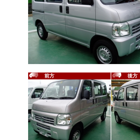
前方
後方