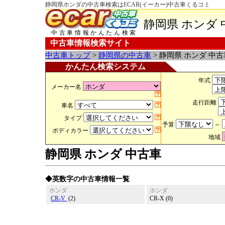
静岡県ホンダの中古車検索はECAR(イーカー)中古車くるコミ
静岡県 ホンダ 
中古車情報かんたん検索
中古車情報検索サイト
中古車トップ
>
静岡県の中古車
> 静岡県 ホンダ 中古
かんたん検索システム
年式
メーカー名
走行距離
車名
タイプ
予算
～
ボディカラー
地域
静岡県 ホンダ 中古車
◆英数字の中古車情報一覧
ホンダ
ホンダ
CR-V
(2)
CR-X (0)