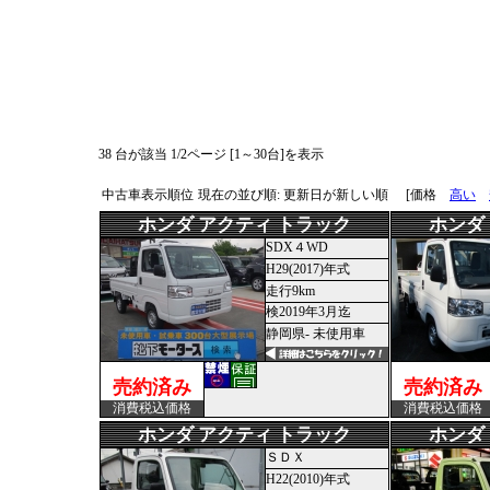
38 台が該当 1/2ページ [1～30台]を表示
中古車表示順位
現在の並び順: 更新日が新しい順
[価格
高い
ホンダ アクティ トラック
ホンダ
SDX４WD
H29(2017)年式
走行9km
検2019年3月迄
静岡県- 未使用車
売約済み
売約済み
消費税込価格
消費税込価格
ホンダ アクティ トラック
ホンダ
ＳＤＸ
H22(2010)年式