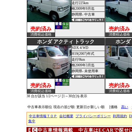
走行225km
検2009年9月迄
静岡県- 中古車
売約済み
売約済み
消費税込価格
消費税込価格
ホンダ アクティ トラック
ホンダ
SDX４WD
H19(2007)年式
走行9km
検2009年3月迄
静岡県- 未使用車
売約済み
売約済み
消費税込価格
消費税込価格
38 台が該当 1/2ページ [1～30台]を表示
中古車表示順位
現在の並び順: 更新日が新しい順
[価格
高い
中古車情報ＴＯＰ
会社概要
プライバシーポリシー
利用規約
E
集中
中古車情報満載 中古車はECARで探せ