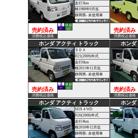
走行3km
検1988年0月迄
静岡県- 未使用車
売約済み
売約済み
消費税込価格
消費税込価格
ホンダ アクティ トラック
ホンダ
ＳＤＸ
H21(2009)年式
走行6km
検2011年11月迄
静岡県- 未使用車
売約済み
売約済み
消費税込価格
消費税込価格
ホンダ アクティ トラック
ホンダ
SDX４WD
H20(2008)年式
走行4km
検2010年12月迄
静岡県- 未使用車