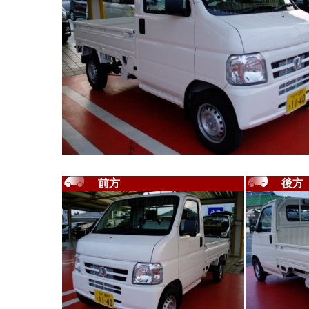
前方
後方