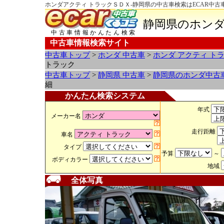
ホンダアクティ トラックＳＤＸ-静岡県の中古車検索はECAR中古
静岡県のホンダ
中古車情報かんたん検索
中古車情報検索サイト
中古車トップ
>
ホンダ 中古車
>
ホンダ アクティ ト
トラック
中古車トップ
>
静岡県 中古車
>
静岡県のホンダ中古
細
かんたん検索システム
年式
メーカー名
走行距離
車名
タイプ
予算
～
ボディカラー
地域
全体写真