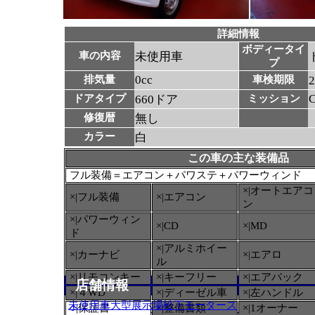
詳細情報
ボディータイ
車の内容
未使用車
プ
0cc
排気量
車検期限
ドアタイプ
660ドア
ミッション
修復暦
無し
カラー
白
この車の主な装備品
フル装備＝エアコン＋パワステ＋パワーウィンド
×|オートエアコ
×|フル装備
×|エアコン
ン
×|パワーウィン
×|CD
×|MD
ド
×|アルミホイー
×|カーナビ
×|エアロ
ル
×|リモコンキー
×|キーフリー
×|エアバック
店舗情報
×|４WD
×|ディーゼル車
×|左ハンドル
未使用車大型展示場松下モータース
○
|保証書
×|整備書類
×|1オーナー