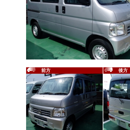
前方
後方