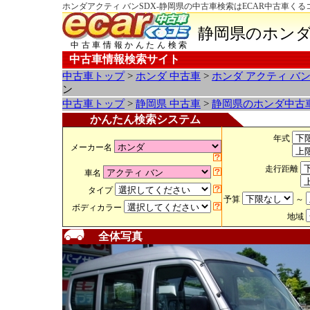
ホンダアクティ バンSDX-静岡県の中古車検索はECAR中古車くる
静岡県のホンダ
中古車情報かんたん検索
中古車情報検索サイト
中古車トップ
>
ホンダ 中古車
>
ホンダ アクティ バ
ン
中古車トップ
>
静岡県 中古車
>
静岡県のホンダ中古
かんたん検索システム
年式
メーカー名
走行距離
車名
タイプ
予算
～
ボディカラー
地域
全体写真