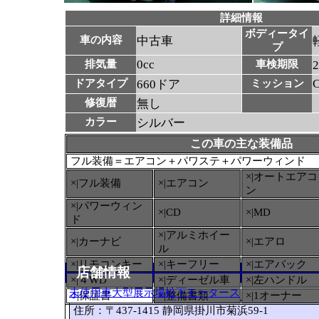
詳細情報
ボディータイ
車の内容
中古車
プ
0cc
排気量
車検期限
ドアタイプ
660ドア
ミッション
修復暦
無し
カラー
シルバー
この車の主な装備品
フル装備＝エアコン＋パワステ＋パワーウィンド
×|オートエアコ
×|フル装備
×|エアコン
ン
×|パワーウィン
×|CD
×|MD
ド
×|アルミホイー
×|カーナビ
×|エアロ
ル
×|リモコンキー
×|キーフリー
×|エアバック
店舗情報
×|４WD
×|ディーゼル車
×|左ハンドル
未使用車大型展示場松下モータース
○
|保証書
×|整備書類
×|1オーナー
住所：〒437-1415 静岡県掛川市菊浜59-1