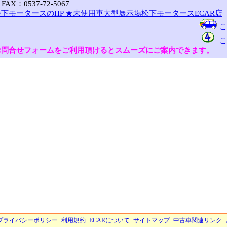
FAX：0537-72-5067
下モータースのHP
★未使用車大型展示場松下モータースECAR店
こ
こ
お問合せフォームをご利用頂けるとスムーズにご案内できます。
プライバシーポリシー
利用規約
ECARについて
サイトマップ
中古車関連リンク