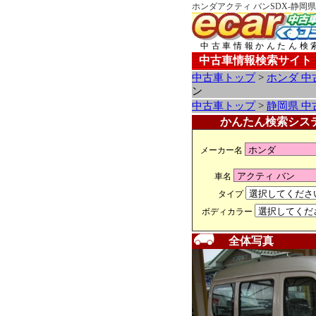
ホンダアクティ バンSDX-静岡
中古車情報かんたん検
中古車情報検索サイト
中古車トップ
>
ホンダ 中
ン
中古車トップ
>
静岡県 中
かんたん検索シス
メーカー名
車名
タイプ
ボディカラー
全体写真