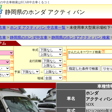
県の中古車検索はECAR中古車くるコミ
静岡県のホンダ アクティ バン
索
古車
>
ホンダ アクティ バン 中古車一覧
> 未使用車大型展示場松下
古車
>
静岡県のホンダ中古車
>
静岡県のホンダアクティ バン 検索
テム
年式
～
かんたんキーワード検索
走行距離
～
予算
～
地域
車種情
ホンダ
車名
アクティ バ
SDX
年式
H21(2009)年