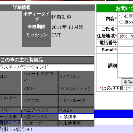
詳細情報
お問い
ボディータイ
在庫
軽自動車
内容
*
プ
車の
車検期限
2011年 11月迄
ご氏名
*
CVT
ミッション
住居地域
*
電話番号
E-mail
*
この車の主な装備品
詳細
ワステ＋パワーウィンド
×|オートエアコ
アコン
×|パワステ
ン
*
は必須項目です
×|MD
×|CS(カセット)
ルミホイー
×|エアロ
×|サンルーフ
ーフリー
×|エアバック
×|ABS
ィーゼル車
×|左ハンドル
○
|禁煙車
モータース
備書類
×|1オーナー
×|未使用車
岡県掛川市菊浜59-1