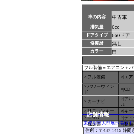
車の内容
中古車
0cc
排気量
ドアタイプ
660ドア
修復暦
無し
カラー
白
フル装備＝エアコン＋パ
×|フル装備
×|エ
×|パワーウィン
×|CD
ド
×|ア
×|カーナビ
ル
×|リモコンキー
×|キ
店舗情報
×|４WD
×|デ
未使用車大型展示場松下
○
|保証書
×|整
住所：〒437-1415 静