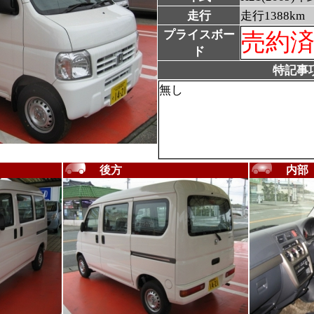
走行
走行1388km
プライスボー
売約
ド
特記事
無し
後方
内部