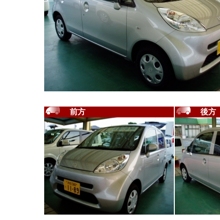
前方
後方