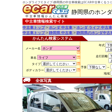
ホンダライフＣタイプ-静岡県の中古車検索はECAR中古車くるコ
静岡県のホンダ
中古車情報かんたん検索
中古車情報検索サイト
中古車トップ
>
ホンダ 中古車
>
ホンダ ライフ 中古
中古車トップ
>
静岡県 中古車
>
静岡県のホンダ中古
かんたん検索システム
年式
メーカー名
走行距離
車名
タイプ
予算
～
ボディカラー
地域
全体写真