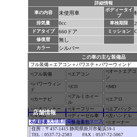
詳細情報
ボディータイ
車の内容
未使用車
プ
0cc
排気量
車検期限
ドアタイプ
660ドア
ミッション
修復暦
無し
カラー
シルバー
この車の主な装備品
フル装備＝エアコン＋パワステ＋パワーウィンド
×|オートエアコ
×|フル装備
×|エアコン
ン
×|パワーウィン
×|CD
×|MD
ド
×|アルミホイー
×|カーナビ
×|エアロ
ル
×|リモコンキー
×|キーフリー
×|エアバック
店舗情報
×|４WD
×|ディーゼル車
×|左ハンドル
未使用車大型展示場松下モータース
○
|保証書
×|整備書類
×|1オーナー
住所：〒437-1415 静岡県掛川市菊浜59-1
TEL：0537-72-2583 FAX：0537-72-5067