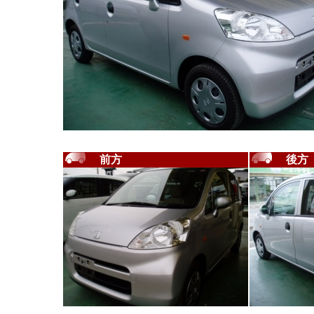
前方
後方