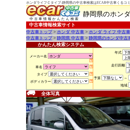
ホンダライフＣタイプ-静岡県の中古車検索はECAR中古車くるコ
静岡県のホンダ
中古車情報かんたん検索
中古車情報検索サイト
中古車トップ
>
ホンダ 中古車
>
ホンダ ライフ 中古
中古車トップ
>
静岡県 中古車
>
静岡県のホンダ中古
かんたん検索システム
年式
メーカー名
走行距離
車名
タイプ
予算
～
ボディカラー
地域
全体写真