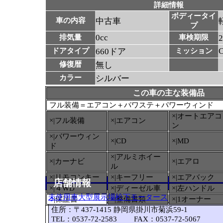
詳細情報
ボディータイ
車の内容
中古車
プ
0cc
排気量
車検期限
ドアタイプ
660ドア
ミッション
修復暦
無し
カラー
シルバー
この車の主な装備品
フル装備＝エアコン＋パワステ＋パワーウィンド
×|オートエアコ
×|フル装備
×|エアコン
ン
×|パワーウィン
×|CD
×|MD
ド
×|アルミホイー
×|カーナビ
×|エアロ
ル
×|リモコンキー
×|キーフリー
×|エアバック
店舗情報
×|４WD
×|ディーゼル車
×|左ハンドル
未使用車大型展示場松下モータース
○
|保証書
×|整備書類
×|1オーナー
住所：〒437-1415 静岡県掛川市菊浜59-1
TEL：0537-72-2583 FAX：0537-72-5067