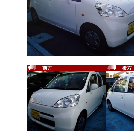
前方
後方