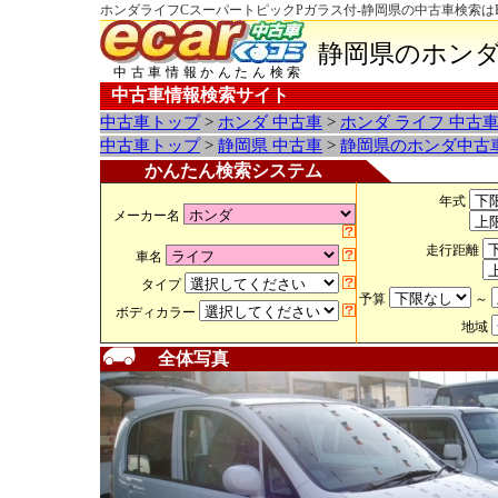
ホンダライフCスーパートピックPガラス付-静岡県の中古車検索は
静岡県のホンダ
中古車情報かんたん検索
中古車情報検索サイト
中古車トップ
>
ホンダ 中古車
>
ホンダ ライフ 中古
中古車トップ
>
静岡県 中古車
>
静岡県のホンダ中古
かんたん検索システム
年式
メーカー名
走行距離
車名
タイプ
予算
～
ボディカラー
地域
全体写真