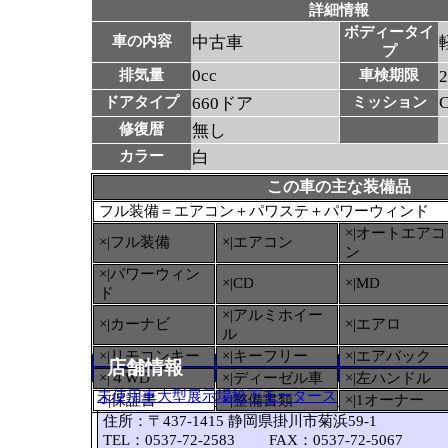
詳細情報
ボディータイ
車の内容
中古車
プ
0cc
排気量
車検期限
ドアタイプ
660ドア
ミッション
修復暦
無し
カラー
白
この車の主な装備品
フル装備＝エアコン＋パワステ＋パワーウィンド
×|オートエアコ
×|フル装備
×|エアコン
ン
×|パワーウィン
×|CD
×|MD
ド
×|アルミホイー
×|カーナビ
×|エアロ
ル
×|リモコンキー
×|キーフリー
×|エアバック
店舗情報
×|４WD
×|ディーゼル車
×|左ハンドル
未使用車大型展示場松下モータース
○
|保証書
×|整備書類
×|1オーナー
住所：〒437-1415 静岡県掛川市菊浜59-1
TEL：0537-72-2583 FAX：0537-72-5067