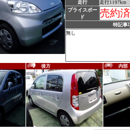
走行
走行1197km
プライスボー
売約
ド
特記事
無し
後方
内部