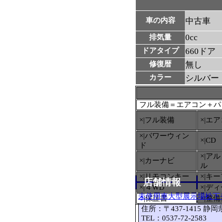
車の内容
中古車
0cc
排気量
ドアタイプ
660ドア
修復暦
無し
カラー
シルバー
フル装備＝エアコン＋パ
×|フル装備
×|エ
×|パワーウィン
×|CD
ド
×|ア
×|カーナビ
ル
×|リモコンキー
×|キ
店舗情報
×|４WD
×|デ
未使用車大型展示場松下
○
|保証書
×|整
住所：〒437-1415 静
TEL：0537-72-2583 