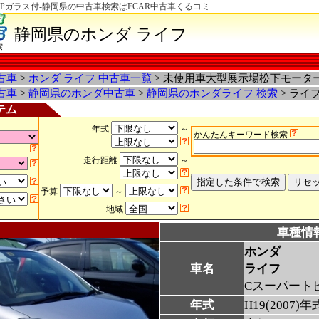
Pガラス付-静岡県の中古車検索はECAR中古車くるコミ
静岡県のホンダ ライフ
索
古車
>
ホンダ ライフ 中古車一覧
> 未使用車大型展示場松下モータ
古車
>
静岡県のホンダ中古車
>
静岡県のホンダライフ 検索
> ライ
テム
年式
～
かんたんキーワード検索
走行距離
～
予算
～
地域
車種情
ホンダ
車名
ライフ
Cスーパート
年式
H19(2007)年