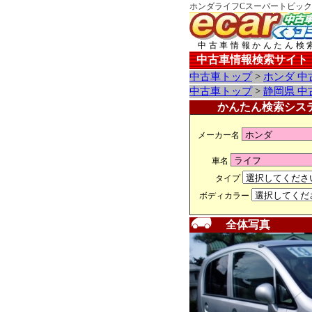
ホンダライフCスーパートピック
中古車情報かんたん検
中古車情報検索サイト
中古車トップ
>
ホンダ 中
中古車トップ
>
静岡県 中
かんたん検索シス
メーカー名
車名
タイプ
ボディカラー
全体写真