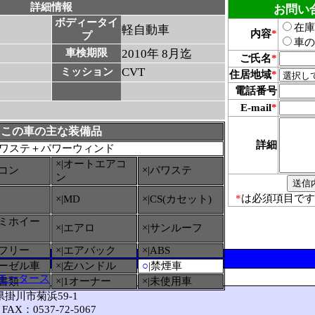
詳細情報
お問い
ボディータイ
在庫
軽自動車
内容
*
プ
車の
車検期限
2010年 8月迄
ご氏名
*
CVT
ミッション
住居地域
*
電話番号
E-mail
*
この車の主な装備品
詳細
ワステ＋パワーウィンド
×|オートエアコ
アコン
×|パワステ
ン
*
は必須項目です
×|MD
×|CS(カセット)
ルミホイー
×|エアロ
×|サンルーフ
ーフリー
×|エアバック
×|ABS
ィーゼル車
×|左ハンドル
○
|禁煙車
モータース
備書類
×|1オーナー
×|未使用車
岡県掛川市菊浜59-1
FAX：0537-72-5067