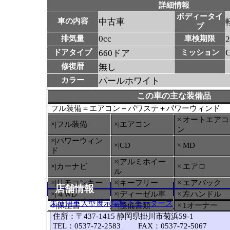
詳細情報
ボディータイ
車の内容
中古車
プ
0cc
排気量
車検期限
ドアタイプ
660ドア
ミッション
修復暦
無し
カラー
パールホワイト
この車の主な装備品
フル装備＝エアコン＋パワステ＋パワーウィンド
×|オートエアコ
×|フル装備
×|エアコン
ン
×|パワーウィン
×|CD
×|MD
ド
×|アルミホイー
×|カーナビ
×|エアロ
ル
×|リモコンキー
×|キーフリー
×|エアバック
店舗情報
×|４WD
×|ディーゼル車
×|左ハンドル
未使用車大型展示場松下モータース
○
|保証書
×|整備書類
×|1オーナー
住所：〒437-1415 静岡県掛川市菊浜59-1
TEL：0537-72-2583 FAX：0537-72-5067