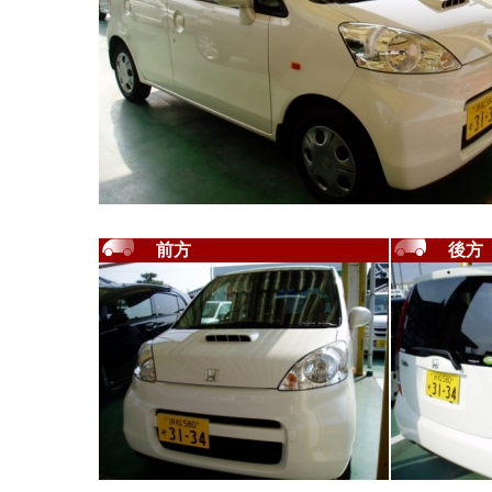
前方
後方