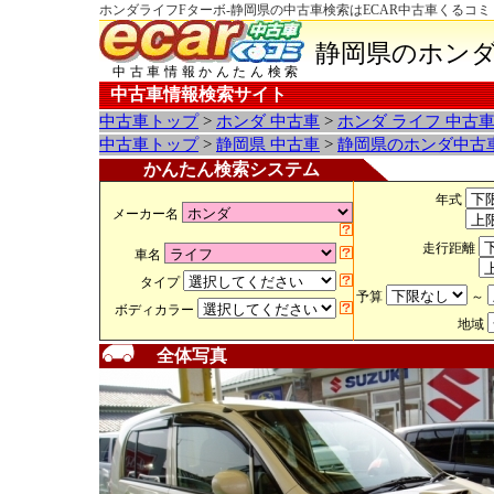
ホンダライフFターボ-静岡県の中古車検索はECAR中古車くるコミ
静岡県のホンダ
中古車情報かんたん検索
中古車情報検索サイト
中古車トップ
>
ホンダ 中古車
>
ホンダ ライフ 中古
中古車トップ
>
静岡県 中古車
>
静岡県のホンダ中古
かんたん検索システム
年式
メーカー名
走行距離
車名
タイプ
予算
～
ボディカラー
地域
全体写真