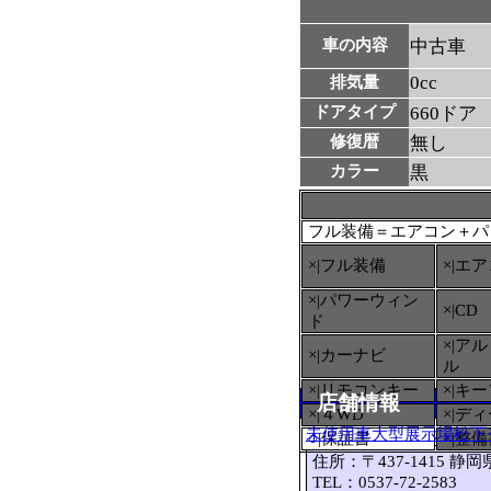
車の内容
中古車
0cc
排気量
ドアタイプ
660ドア
修復暦
無し
カラー
黒
フル装備＝エアコン＋パ
×|フル装備
×|エ
×|パワーウィン
×|CD
ド
×|ア
×|カーナビ
ル
×|リモコンキー
×|キ
店舗情報
×|４WD
×|デ
未使用車大型展示場松下
○
|保証書
×|整
住所：〒437-1415 静
TEL：0537-72-2583 