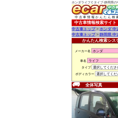
ホンダライフＣタイプ-静岡県の
中古車情報かんたん検
中古車情報検索サイト
中古車トップ
>
ホンダ 中
中古車トップ
>
静岡県 中
かんたん検索シス
メーカー名
車名
タイプ
ボディカラー
全体写真