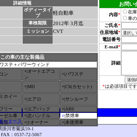
詳細情報
お問い
ボディータイ
在庫
軽自動車
内容
*
プ
車の
車検期限
2012年 3月迄
ご氏名
*
CVT
ミッション
住居地域
*
電話番号
E-mail
*
この車の主な装備品
詳細
ワステ＋パワーウィンド
×|オートエアコ
アコン
×|パワステ
ン
*
は必須項目です
×|MD
×|CS(カセット)
ルミホイー
×|エアロ
×|サンルーフ
ーフリー
×|エアバック
×|ABS
ィーゼル車
×|左ハンドル
○
|禁煙車
モータース
備書類
×|1オーナー
×|未使用車
岡県掛川市菊浜59-1
FAX：0537-72-5067