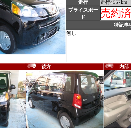
走行
走行4557km
プライスボー
売約
ド
特記事
無し
後方
内部