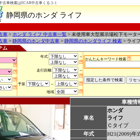
中古車検索はECAR中古車くるコミ
静岡県のホンダ ライフ
索
古車
>
ホンダ ライフ 中古車一覧
> 未使用車大型展示場松下モータ
古車
>
静岡県のホンダ中古車
>
静岡県のホンダライフ 検索
> ライ
テム
年式
～
かんたんキーワード検索
走行距離
～
予算
～
地域
車種情
ホンダ
車名
ライフ
Ｃタイプ
年式
H21(2009)年