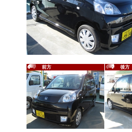
前方
後方