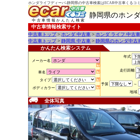
ホンダライフディーバ-静岡県の中古車検索はECAR中古車くるコ
静岡県のホンダ
中古車情報かんたん検索
中古車情報検索サイト
中古車トップ
>
ホンダ 中古車
>
ホンダ ライフ 中古
中古車トップ
>
静岡県 中古車
>
静岡県のホンダ中古
かんたん検索システム
年式
メーカー名
走行距離
車名
タイプ
予算
～
ボディカラー
地域
全体写真