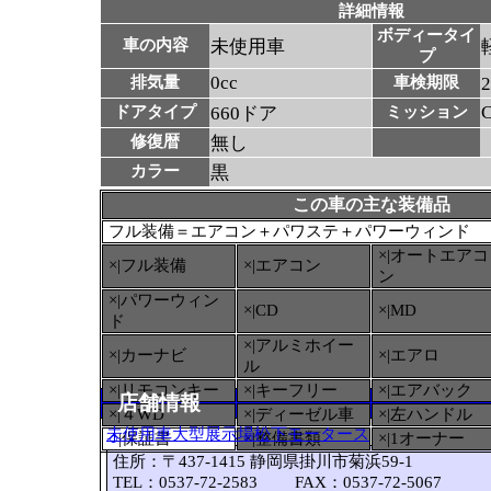
詳細情報
ボディータイ
車の内容
未使用車
プ
0cc
排気量
車検期限
ドアタイプ
660ドア
ミッション
修復暦
無し
カラー
黒
この車の主な装備品
フル装備＝エアコン＋パワステ＋パワーウィンド
×|オートエアコ
×|フル装備
×|エアコン
ン
×|パワーウィン
×|CD
×|MD
ド
×|アルミホイー
×|カーナビ
×|エアロ
ル
×|リモコンキー
×|キーフリー
×|エアバック
店舗情報
×|４WD
×|ディーゼル車
×|左ハンドル
未使用車大型展示場松下モータース
○
|保証書
×|整備書類
×|1オーナー
住所：〒437-1415 静岡県掛川市菊浜59-1
TEL：0537-72-2583 FAX：0537-72-5067